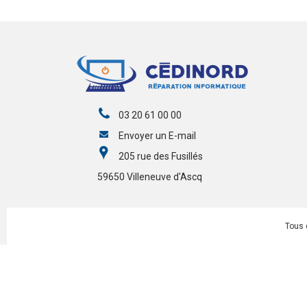
03 20 61 00 00
Envoyer un E-mail
205 rue des Fusillés
59650 Villeneuve d'Ascq
Tous 