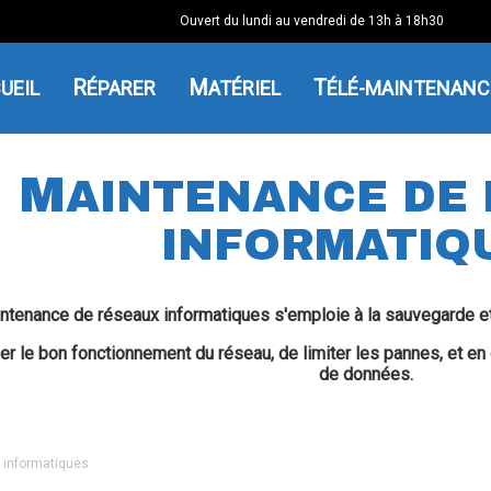
Ouvert du lundi au vendredi de 13h à 18h30
CUEIL
RÉPARER
MATÉRIEL
TÉLÉ-MAINTENANC
M
AINTENANCE DE
INFORMATIQ
ntenance de réseaux informatiques s'emploie à la sauvegarde et
ler le bon fonctionnement du réseau, de limiter les pannes, et e
de données.
 informatiques